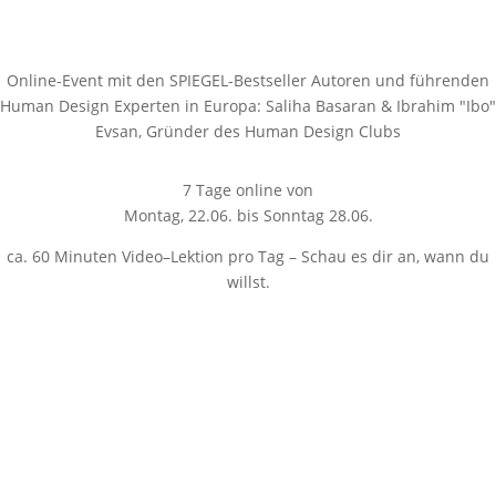
Online-Event mit den SPIEGEL-Bestseller Autoren und führenden
Human Design Experten in Europa: Saliha Basaran & Ibrahim "Ibo"
Evsan, Gründer des Human Design Clubs
7 Tage online von
Montag, 22.06. bis Sonntag 28.06.
ca. 60 Minuten Video–Lektion pro Tag – Schau es dir an, wann du
willst.
Wir starten gemeinsam am 22. Juni 2026 – Noch:
Tag(e)
:
Stunde(n)
: